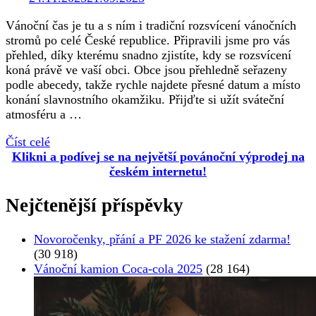
Vánoční čas je tu a s ním i tradiční rozsvícení vánočních
stromů po celé České republice. Připravili jsme pro vás
přehled, díky kterému snadno zjistíte, kdy se rozsvícení
koná právě ve vaší obci. Obce jsou přehledně seřazeny
podle abecedy, takže rychle najdete přesné datum a místo
konání slavnostního okamžiku. Přijďte si užít sváteční
atmosféru a …
Číst celé
Klikni a podívej se na největší povánoční výprodej na
českém internetu!
Nejčtenější příspěvky
Novoročenky, přání a PF 2026 ke stažení zdarma!
(30 918)
Vánoční kamion Coca-cola 2025
(28 164)