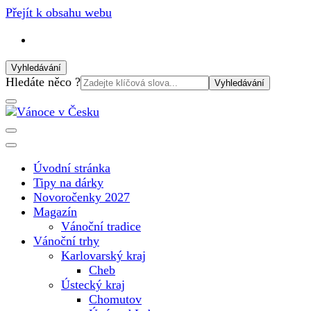
Přejít k obsahu webu
Vyhledávání
Vyhledat:
Hledáte něco ?
Vánoční internetový magazín pro rok 2025. Magazín, tipy,
Vánoce v Česku
vánoční katalog, vánoční trhy a další důležité informace o
nejkrásnějším svátku v roce v České republice
Úvodní stránka
Tipy na dárky
Novoročenky 2027
Magazín
Vánoční tradice
Vánoční trhy
Karlovarský kraj
Cheb
Ústecký kraj
Chomutov