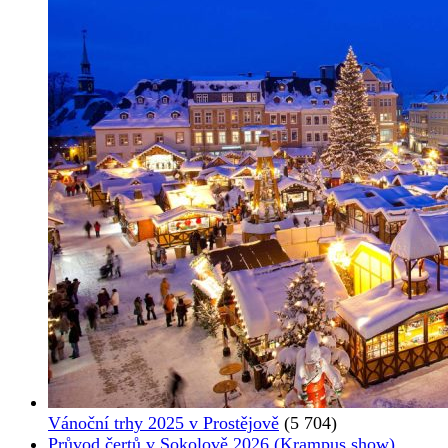
Vánoční trhy 2025 v Prostějově
(5 704)
Průvod čertů v Sokolově 2026 (Krampus show)