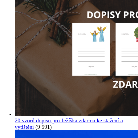
20 vzorů dopisu pro Ježíška zdarma ke stažení a
vytištění
(9 591)