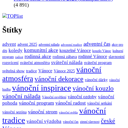
(4 891)
Štítky
adventní čas
advent
advent 2025
adventní nálada
akce pro
adventní tradice
komunitní akce
koledy
kouzelné Vánoce
děti
kouzlo Vánoc
kulturní
rodinná akce
rodinné Vánoce
rodinná zábava
slavnostní
program
radost
sváteční nálada
sváteční atmosféra
rozsvícení
sváteční program
vánoční
Vánoce
tradice
Vánoce 2025
světelná show
atmosféra
vánoční dekorace
vánoční dárky
vánoční
vánoční inspirace
vánoční kouzlo
hudba
vánoční nálada
vánoční
vánoční ozdoby
Vánoční osvětlení
vánoční program
vánoční radost
pohoda
vánoční setkání
vánoční
vánoční strom
vánoční sezóna
vánoční světla
tradice
české
vánoční výzdoba
vánoční čas
zimní slavnost