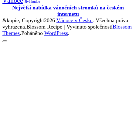
Vánoce
živá hudba
Největší nabídka vánočních stromků na českém
internetu
&kopie; Copyright2026
Vánoce v Česku
. Všechna práva
vyhrazena.
Blossom Recipe | Vyvinuto společností
Blossom
Themes
.Poháněno
WordPress
.