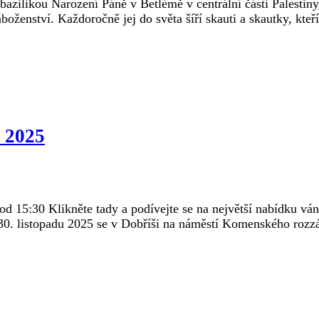
azilikou Narození Páně v Betlémě v centrální části Palestiny,
náboženství. Každoročně jej do světa šíří skauti a skautky, kteř
š 2025
 15:30 Klikněte tady a podívejte se na největší nabídku ván
30. listopadu 2025 se v Dobříši na náměstí Komenského rozzář