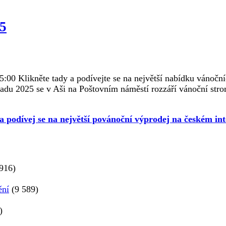
25
:00 Klikněte tady a podívejte se na největší nabídku vánoční
padu 2025 se v Aši na Poštovním náměstí rozzáří vánoční stro
 a podívej se na největší povánoční výprodej na českém int
916)
ění
(9 589)
)