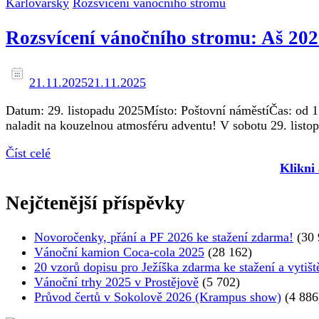
Karlovarský
Rozsvicení vánočního stromu
Rozsvícení vánočního stromu: Aš 20
21.11.2025
21.11.2025
Datum: 29. listopadu 2025Místo: Poštovní náměstíČas: od 15
naladit na kouzelnou atmosféru adventu! V sobotu 29. listo
Číst celé
Klikni
Nejčtenější příspěvky
Novoročenky, přání a PF 2026 ke stažení zdarma!
(30 
Vánoční kamion Coca-cola 2025
(28 162)
20 vzorů dopisu pro Ježíška zdarma ke stažení a vytišt
Vánoční trhy 2025 v Prostějově
(5 702)
Průvod čertů v Sokolově 2026 (Krampus show)
(4 886