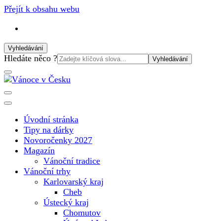
Přejít k obsahu webu
Vyhledávání
Vyhledat:
Hledáte něco ?
Vánoční internetový magazín pro rok 2025. Magazín, tipy, vá
Vánoce v Česku
Úvodní stránka
Tipy na dárky
Novoročenky 2027
Magazín
Vánoční tradice
Vánoční trhy
Karlovarský kraj
Cheb
Ústecký kraj
Chomutov