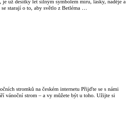
 je už desítky let silným symbolem míru, lásky, naděje a
í se starají o to, aby světlo z Betléma …
očních stromků na českém internetu Přijďte se s námi
í vánoční strom – a vy můžete být u toho. Užijte si