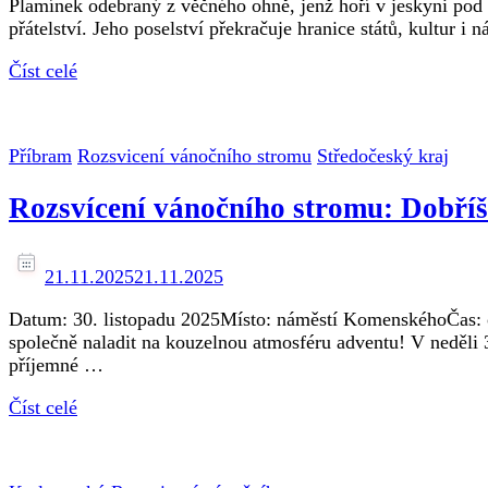
Plamínek odebraný z věčného ohně, jenž hoří v jeskyni pod b
přátelství. Jeho poselství překračuje hranice států, kultur i 
Číst celé
Příbram
Rozsvicení vánočního stromu
Středočeský kraj
Rozsvícení vánočního stromu: Dobří
21.11.2025
21.11.2025
Datum: 30. listopadu 2025Místo: náměstí KomenskéhoČas: od
společně naladit na kouzelnou atmosféru adventu! V neděli 
příjemné …
Číst celé